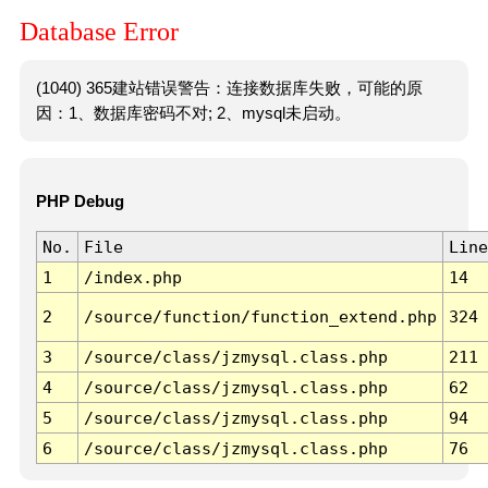
Database Error
(1040) 365建站错误警告：连接数据库失败，可能的原
因：1、数据库密码不对; 2、mysql未启动。
PHP Debug
No.
File
Line
1
/index.php
14
2
/source/function/function_extend.php
324
3
/source/class/jzmysql.class.php
211
4
/source/class/jzmysql.class.php
62
5
/source/class/jzmysql.class.php
94
6
/source/class/jzmysql.class.php
76