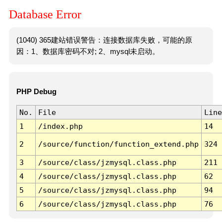
Database Error
(1040) 365建站错误警告：连接数据库失败，可能的原
因：1、数据库密码不对; 2、mysql未启动。
PHP Debug
No.
File
Line
1
/index.php
14
2
/source/function/function_extend.php
324
3
/source/class/jzmysql.class.php
211
4
/source/class/jzmysql.class.php
62
5
/source/class/jzmysql.class.php
94
6
/source/class/jzmysql.class.php
76