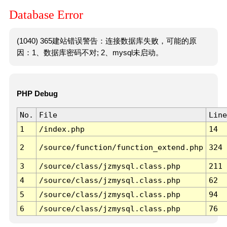
Database Error
(1040) 365建站错误警告：连接数据库失败，可能的原
因：1、数据库密码不对; 2、mysql未启动。
PHP Debug
No.
File
Line
1
/index.php
14
2
/source/function/function_extend.php
324
3
/source/class/jzmysql.class.php
211
4
/source/class/jzmysql.class.php
62
5
/source/class/jzmysql.class.php
94
6
/source/class/jzmysql.class.php
76