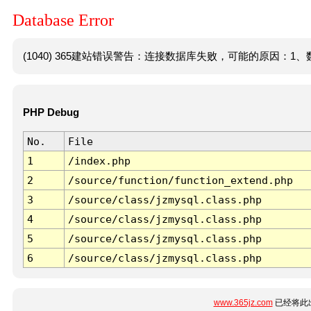
Database Error
(1040) 365建站错误警告：连接数据库失败，可能的原因：1、数
PHP Debug
No.
File
1
/index.php
2
/source/function/function_extend.php
3
/source/class/jzmysql.class.php
4
/source/class/jzmysql.class.php
5
/source/class/jzmysql.class.php
6
/source/class/jzmysql.class.php
www.365jz.com
已经将此