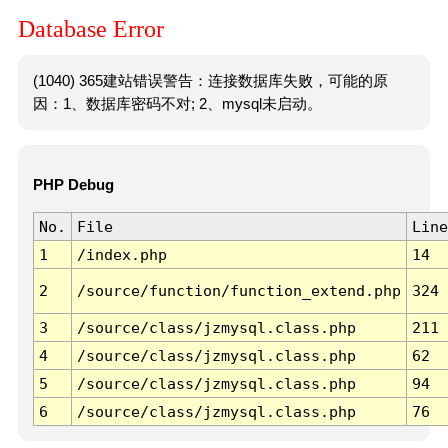
Database Error
(1040) 365建站错误警告：连接数据库失败，可能的原
因：1、数据库密码不对; 2、mysql未启动。
PHP Debug
No.
File
Line
1
/index.php
14
2
/source/function/function_extend.php
324
3
/source/class/jzmysql.class.php
211
4
/source/class/jzmysql.class.php
62
5
/source/class/jzmysql.class.php
94
6
/source/class/jzmysql.class.php
76