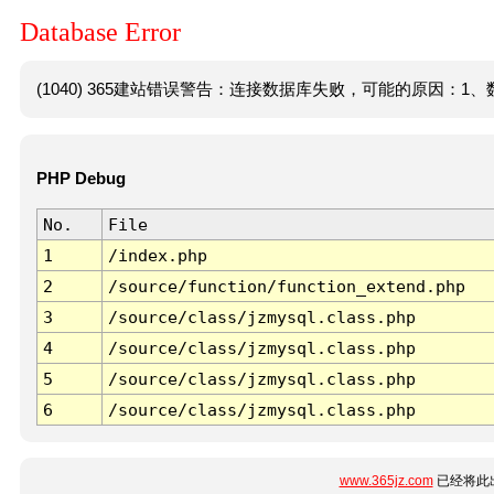
Database Error
(1040) 365建站错误警告：连接数据库失败，可能的原因：1、数
PHP Debug
No.
File
1
/index.php
2
/source/function/function_extend.php
3
/source/class/jzmysql.class.php
4
/source/class/jzmysql.class.php
5
/source/class/jzmysql.class.php
6
/source/class/jzmysql.class.php
www.365jz.com
已经将此