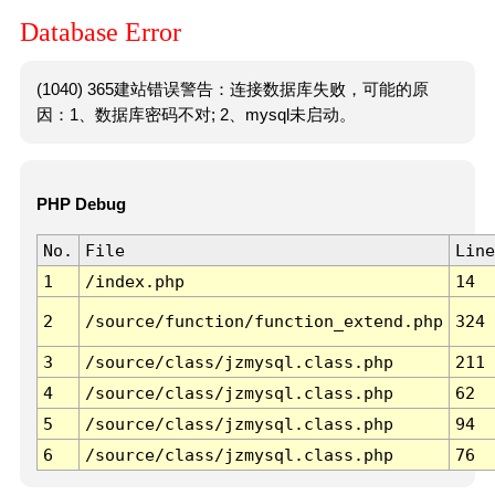
Database Error
(1040) 365建站错误警告：连接数据库失败，可能的原
因：1、数据库密码不对; 2、mysql未启动。
PHP Debug
No.
File
Line
1
/index.php
14
2
/source/function/function_extend.php
324
3
/source/class/jzmysql.class.php
211
4
/source/class/jzmysql.class.php
62
5
/source/class/jzmysql.class.php
94
6
/source/class/jzmysql.class.php
76