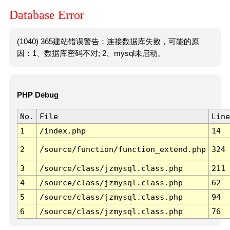
Database Error
(1040) 365建站错误警告：连接数据库失败，可能的原
因：1、数据库密码不对; 2、mysql未启动。
PHP Debug
No.
File
Line
1
/index.php
14
2
/source/function/function_extend.php
324
3
/source/class/jzmysql.class.php
211
4
/source/class/jzmysql.class.php
62
5
/source/class/jzmysql.class.php
94
6
/source/class/jzmysql.class.php
76