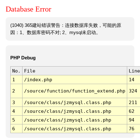
Database Error
(1040) 365建站错误警告：连接数据库失败，可能的原
因：1、数据库密码不对; 2、mysql未启动。
PHP Debug
No.
File
Line
1
/index.php
14
2
/source/function/function_extend.php
324
3
/source/class/jzmysql.class.php
211
4
/source/class/jzmysql.class.php
62
5
/source/class/jzmysql.class.php
94
6
/source/class/jzmysql.class.php
76