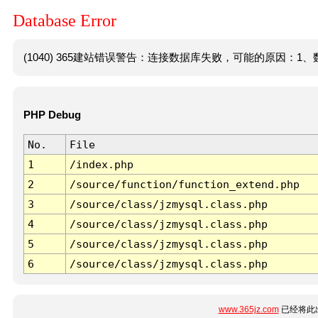
Database Error
(1040) 365建站错误警告：连接数据库失败，可能的原因：1、数
PHP Debug
No.
File
1
/index.php
2
/source/function/function_extend.php
3
/source/class/jzmysql.class.php
4
/source/class/jzmysql.class.php
5
/source/class/jzmysql.class.php
6
/source/class/jzmysql.class.php
www.365jz.com
已经将此