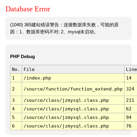
Database Error
(1040) 365建站错误警告：连接数据库失败，可能的原
因：1、数据库密码不对; 2、mysql未启动。
PHP Debug
No.
File
Line
1
/index.php
14
2
/source/function/function_extend.php
324
3
/source/class/jzmysql.class.php
211
4
/source/class/jzmysql.class.php
62
5
/source/class/jzmysql.class.php
94
6
/source/class/jzmysql.class.php
76